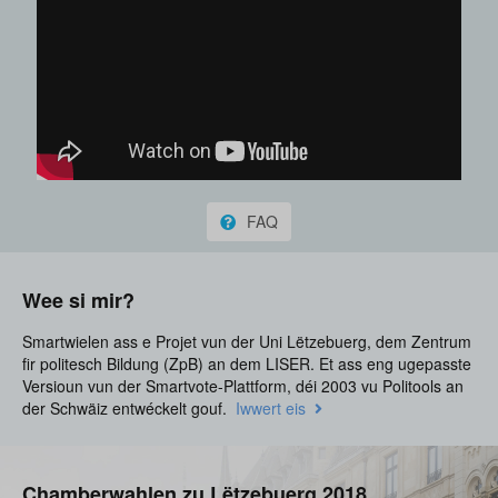
FAQ
Wee si mir?
Smartwielen ass e Projet vun der Uni Lëtzebuerg, dem Zentrum
fir politesch Bildung (ZpB) an dem LISER. Et ass eng ugepasste
Versioun vun der Smartvote-Plattform, déi 2003 vu Politools an
der Schwäiz entwéckelt gouf.
Iwwert eis
Chamberwahlen zu Lëtzebuerg 2018