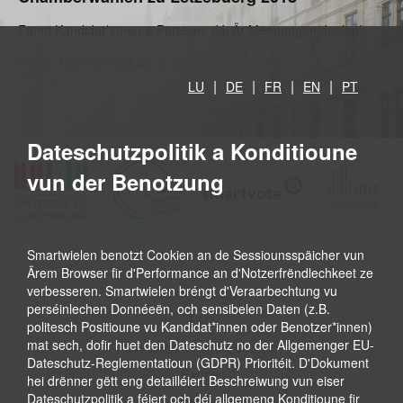
Fannt Kandidat*innen & Parteien, déi Är Meenungen deelen!
Gitt op Chamberwahlen zu Lëtzebuerg 2018
LU
DE
FR
EN
PT
Dateschutzpolitik a Konditioune
vun der Benotzung
Smartwielen benotzt Cookien an de Sessiounsspäicher vun
Ärem Browser fir d'Performance an d'Notzerfrëndlechkeet ze
verbesseren. Smartwielen bréngt d'Veraarbechtung vu
Methodology
perséinlechen Donnéeën, och sensibelen Daten (z.B.
FAQ
politesch Positioune vu Kandidat*innen oder Benotzer*innen)
mat sech, dofir huet den Dateschutz no der Allgemenger EU-
Conditiounen & Dateschutz
Dateschutz-Reglementatioun (GDPR) Prioritéit. D'Dokument
Partner
hei drënner gëtt eng detailléiert Beschreiwung vun eiser
Dateschutzpolitik a féiert och déi allgemeng Konditioune fir
Iwwert eis