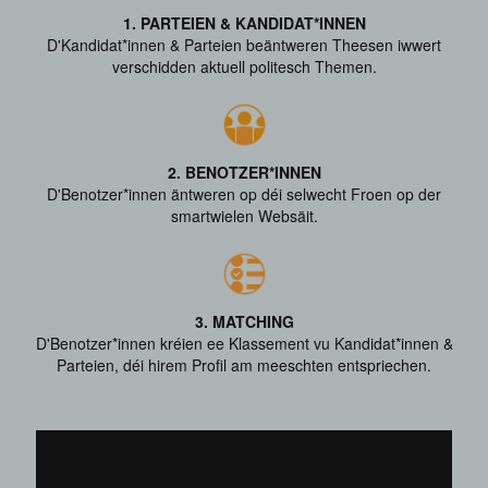
1.
PARTEIEN & KANDIDAT*INNEN
D'Kandidat*innen & Parteien beäntweren Theesen iwwert
verschidden aktuell politesch Themen.
2.
BENOTZER*INNEN
D'Benotzer*innen äntweren op déi selwecht Froen op der
smartwielen Websäit.
3.
MATCHING
D'Benotzer*innen kréien ee Klassement vu Kandidat*innen &
Parteien, déi hirem Profil am meeschten entspriechen.